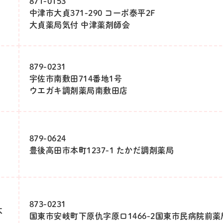
871-0153
中津市大貞371-290 コーポ泰平2F
大貞薬局気付 中津薬剤師会
879-0231
宇佐市南敷田714番地1号
ウエガキ調剤薬局南敷田店
879-0624
豊後高田市本町1237-1 たかだ調剤薬局
873-0231
大
国東市安岐町下原仇字原口1466-2国東市民病院前薬