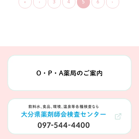
«
‹
3
4
5
6
›